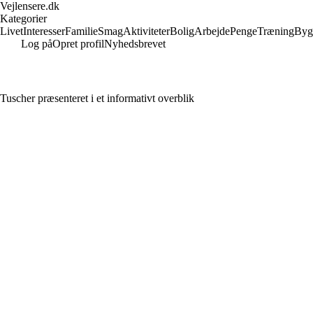
Vejlensere.dk
Kategorier
Livet
Interesser
Familie
Smag
Aktiviteter
Bolig
Arbejde
Penge
Træning
Byg
Log på
Opret profil
Nyhedsbrevet
Tuscher præsenteret i et informativt overblik