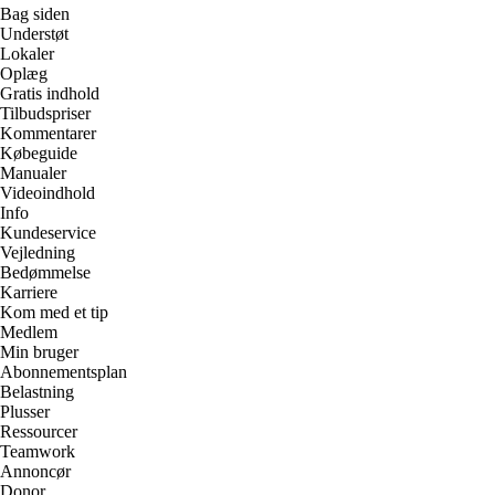
Bag siden
Understøt
Lokaler
Oplæg
Gratis indhold
Tilbudspriser
Kommentarer
Købeguide
Manualer
Videoindhold
Info
Kundeservice
Vejledning
Bedømmelse
Karriere
Kom med et tip
Medlem
Min bruger
Abonnementsplan
Belastning
Plusser
Ressourcer
Teamwork
Annoncør
Donor