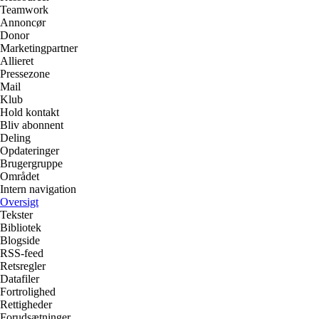
Teamwork
Annoncør
Donor
Marketingpartner
Allieret
Pressezone
Mail
Klub
Hold kontakt
Bliv abonnent
Deling
Opdateringer
Brugergruppe
Området
Intern navigation
Oversigt
Tekster
Bibliotek
Blogside
RSS-feed
Retsregler
Datafiler
Fortrolighed
Rettigheder
Forudsætninger