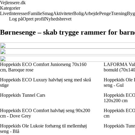
Vejlensere.dk
Kategorier
Livet
Interesser
Familie
Smag
Aktiviteter
Bolig
Arbejde
Penge
Træning
Byg
Log på
Opret profil
Nyhedsbrevet
Børnesenge – skab trygge rammer for barn
Hoppekids ECO Comfort Juniorseng 70x160
LAFORMA Valer
cm, Baroque rose
bomuld (70x140
Hoppekids ECO Luxury halvhøj seng med skrå
Hoppekids Ole L
stige
seng - Gul
Hoppekids Tunnel Cars
Hoppekids ECO
120x200 cm
Hoppekids ECO Comfort halvhøj seng 90x200
Hoppekids ECO 
cm - Dove Grey
cm
Hoppekids Ole Lukoie forhæng til mellemhøj
Hoppekids Tunn
seng - Blå