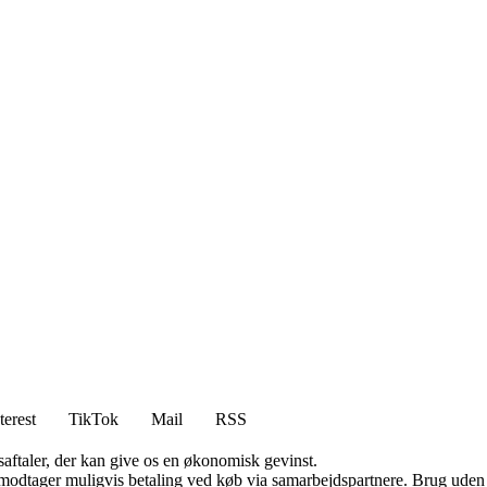
terest
TikTok
Mail
RSS
saftaler, der kan give os en økonomisk gevinst.
tager muligvis betaling ved køb via samarbejdspartnere. Brug uden till