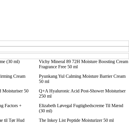
eme (30 ml)
Vichy Mineral 89 72H Moisture Boosting Cream
Fragrance Free 50 ml
 Firming Cream
Pyunkang Yul Calming Moisture Barrier Cream
50 ml
Moisturiser 50
Q+A Hyaluronic Acid Post-Shower Moisturiser
250 ml
ng Factors +
Elizabeth Løvegal Fugtighedscreme Til Mænd
(30 ml)
e til Tør Hud
The Inkey List Peptide Moisturizer 50 ml