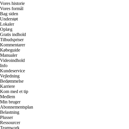
Vores historie
Vores formål
Bag siden
Understøt
Lokaler
Oplæg
Gratis indhold
Tilbudspriser
Kommentarer
Købeguide
Manualer
Videoindhold
Info
Kundeservice
Vejledning
Bedømmelse
Karriere
Kom med et tip
Medlem
Min bruger
Abonnementsplan
Belastning
Plusser
Ressourcer
Teamwork