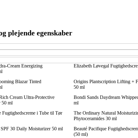
og plejende egenskaber
dra-Cream Energizing
Elizabeth Løvegal Fugtighedscr
ml
oming Blazar Tinted
Origins Plantscription Lifting +
ml
50 ml
h Cream Ultra-Protective
Bondi Sands Daydream Whipped 
r 50 ml
ml
 Fugtighedscreme i Tube til Tør
The Ordinary Natural Moisturizi
Phytoceramides 30 ml
 SPF 30 Daily Moisturizer 50 ml
Beauté Pacifique Fugtighedscrem
(50 ml)