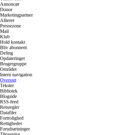
Annoncør
Donor
Marketingpartner
Allieret
Pressezone
Mail
Klub
Hold kontakt
Bliv abonnent
Deling
Opdateringer
Brugergruppe
Området
Intern navigation
Oversigt
Tekster
Bibliotek
Blogside
RSS-feed
Retsregler
Datafiler
Fortrolighed
Rettigheder
Forudsætninger
Tilpasning