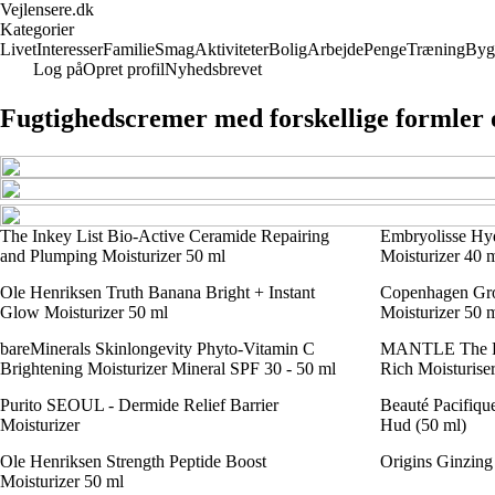
Vejlensere.dk
Kategorier
Livet
Interesser
Familie
Smag
Aktiviteter
Bolig
Arbejde
Penge
Træning
Byg
Log på
Opret profil
Nyhedsbrevet
Fugtighedscremer med forskellige formler 
The Inkey List Bio-Active Ceramide Repairing
Embryolisse Hy
and Plumping Moisturizer 50 ml
Moisturizer 40 
Ole Henriksen Truth Banana Bright + Instant
Copenhagen Gro
Glow Moisturizer 50 ml
Moisturizer 50 
bareMinerals Skinlongevity Phyto-Vitamin C
MANTLE The Ric
Brightening Moisturizer Mineral SPF 30 - 50 ml
Rich Moisturise
Purito SEOUL - Dermide Relief Barrier
Beauté Pacifique
Moisturizer
Hud (50 ml)
Ole Henriksen Strength Peptide Boost
Origins Ginzing
Moisturizer 50 ml