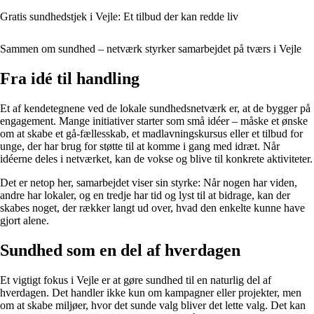
Gratis sundhedstjek i Vejle: Et tilbud der kan redde liv
Sammen om sundhed – netværk styrker samarbejdet på tværs i Vejle
Fra idé til handling
Et af kendetegnene ved de lokale sundhedsnetværk er, at de bygger på
engagement. Mange initiativer starter som små idéer – måske et ønske
om at skabe et gå-fællesskab, et madlavningskursus eller et tilbud for
unge, der har brug for støtte til at komme i gang med idræt. Når
idéerne deles i netværket, kan de vokse og blive til konkrete aktiviteter.
Det er netop her, samarbejdet viser sin styrke: Når nogen har viden,
andre har lokaler, og en tredje har tid og lyst til at bidrage, kan der
skabes noget, der rækker langt ud over, hvad den enkelte kunne have
gjort alene.
Sundhed som en del af hverdagen
Et vigtigt fokus i Vejle er at gøre sundhed til en naturlig del af
hverdagen. Det handler ikke kun om kampagner eller projekter, men
om at skabe miljøer, hvor det sunde valg bliver det lette valg. Det kan