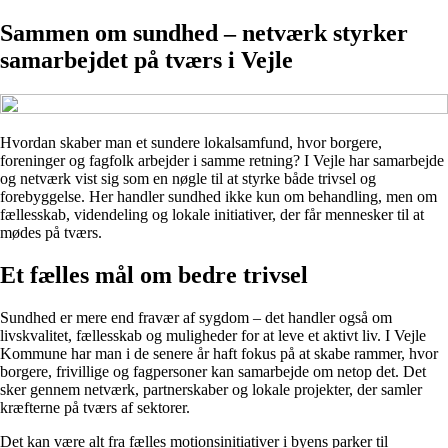
Sammen om sundhed – netværk styrker
samarbejdet på tværs i Vejle
Hvordan skaber man et sundere lokalsamfund, hvor borgere,
foreninger og fagfolk arbejder i samme retning? I Vejle har samarbejde
og netværk vist sig som en nøgle til at styrke både trivsel og
forebyggelse. Her handler sundhed ikke kun om behandling, men om
fællesskab, videndeling og lokale initiativer, der får mennesker til at
mødes på tværs.
Et fælles mål om bedre trivsel
Sundhed er mere end fravær af sygdom – det handler også om
livskvalitet, fællesskab og muligheder for at leve et aktivt liv. I Vejle
Kommune har man i de senere år haft fokus på at skabe rammer, hvor
borgere, frivillige og fagpersoner kan samarbejde om netop det. Det
sker gennem netværk, partnerskaber og lokale projekter, der samler
kræfterne på tværs af sektorer.
Det kan være alt fra fælles motionsinitiativer i byens parker til