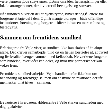
være gennem gode stisystemer, grønne områder, fællesspisninger eller
lokale arrangementer, der inviterer til bevægelse og samvær.
Når sundhed bliver en del af byens rytme, bliver det også lettere for
borgerne at tage del i den. Og når mange bidrager – både offentlige
institutioner, foreninger og borgere – bliver indsatsen mere robust og
bæredygtig.
Sammen om fremtidens sundhed
Erfaringerne fra Vejle viser, at sundhed ikke kan skabes af én aktør
alene. Det kræver samarbejde, tillid og en fælles forståelse af, at trivsel
og livskvalitet hænger sammen med fællesskab. Netværkene fungerer
som bindeled, hvor idéer kan deles, og hvor nye partnerskaber kan
vokse frem.
Fremtidens sundhedsarbejde i Vejle handler derfor ikke kun om
behandling og forebyggelse, men om at styrke de relationer, der får
mennesker til at trives – sammen.
Bevægelse i hverdagen: Ældrecentre i Vejle styrker sundheden med
daglig aktivitet