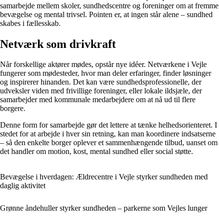
samarbejde mellem skoler, sundhedscentre og foreninger om at fremme
bevægelse og mental trivsel. Pointen er, at ingen står alene – sundhed
skabes i fællesskab.
Netværk som drivkraft
Når forskellige aktører mødes, opstår nye idéer. Netværkene i Vejle
fungerer som mødesteder, hvor man deler erfaringer, finder løsninger
og inspirerer hinanden. Det kan være sundhedsprofessionelle, der
udveksler viden med frivillige foreninger, eller lokale ildsjæle, der
samarbejder med kommunale medarbejdere om at nå ud til flere
borgere.
Denne form for samarbejde gør det lettere at tænke helhedsorienteret. I
stedet for at arbejde i hver sin retning, kan man koordinere indsatserne
– så den enkelte borger oplever et sammenhængende tilbud, uanset om
det handler om motion, kost, mental sundhed eller social støtte.
Bevægelse i hverdagen: Ældrecentre i Vejle styrker sundheden med
daglig aktivitet
Grønne åndehuller styrker sundheden – parkerne som Vejles lunger