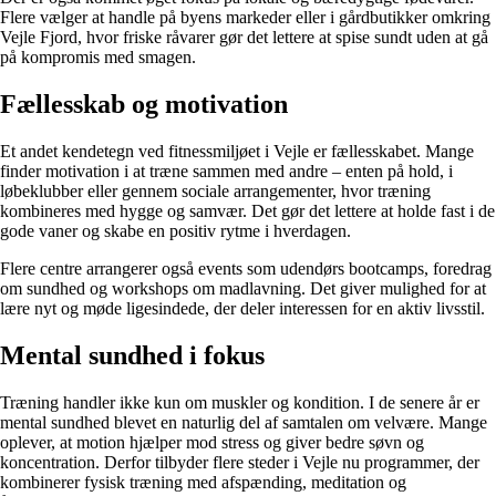
Flere vælger at handle på byens markeder eller i gårdbutikker omkring
Vejle Fjord, hvor friske råvarer gør det lettere at spise sundt uden at gå
på kompromis med smagen.
Fællesskab og motivation
Et andet kendetegn ved fitnessmiljøet i Vejle er fællesskabet. Mange
finder motivation i at træne sammen med andre – enten på hold, i
løbeklubber eller gennem sociale arrangementer, hvor træning
kombineres med hygge og samvær. Det gør det lettere at holde fast i de
gode vaner og skabe en positiv rytme i hverdagen.
Flere centre arrangerer også events som udendørs bootcamps, foredrag
om sundhed og workshops om madlavning. Det giver mulighed for at
lære nyt og møde ligesindede, der deler interessen for en aktiv livsstil.
Mental sundhed i fokus
Træning handler ikke kun om muskler og kondition. I de senere år er
mental sundhed blevet en naturlig del af samtalen om velvære. Mange
oplever, at motion hjælper mod stress og giver bedre søvn og
koncentration. Derfor tilbyder flere steder i Vejle nu programmer, der
kombinerer fysisk træning med afspænding, meditation og