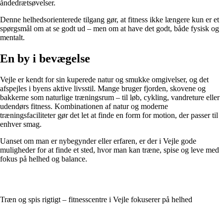
åndedrætsøvelser.
Denne helhedsorienterede tilgang gør, at fitness ikke længere kun er et
spørgsmål om at se godt ud – men om at have det godt, både fysisk og
mentalt.
En by i bevægelse
Vejle er kendt for sin kuperede natur og smukke omgivelser, og det
afspejles i byens aktive livsstil. Mange bruger fjorden, skovene og
bakkerne som naturlige træningsrum – til løb, cykling, vandreture eller
udendørs fitness. Kombinationen af natur og moderne
træningsfaciliteter gør det let at finde en form for motion, der passer til
enhver smag.
Uanset om man er nybegynder eller erfaren, er der i Vejle gode
muligheder for at finde et sted, hvor man kan træne, spise og leve med
fokus på helhed og balance.
Træn og spis rigtigt – fitnesscentre i Vejle fokuserer på helhed