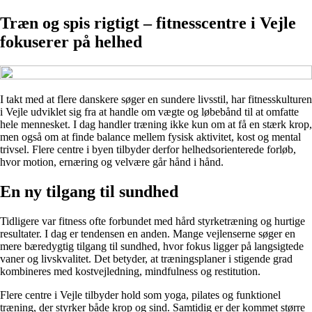
Træn og spis rigtigt – fitnesscentre i Vejle
fokuserer på helhed
I takt med at flere danskere søger en sundere livsstil, har fitnesskulturen
i Vejle udviklet sig fra at handle om vægte og løbebånd til at omfatte
hele mennesket. I dag handler træning ikke kun om at få en stærk krop,
men også om at finde balance mellem fysisk aktivitet, kost og mental
trivsel. Flere centre i byen tilbyder derfor helhedsorienterede forløb,
hvor motion, ernæring og velvære går hånd i hånd.
En ny tilgang til sundhed
Tidligere var fitness ofte forbundet med hård styrketræning og hurtige
resultater. I dag er tendensen en anden. Mange vejlenserne søger en
mere bæredygtig tilgang til sundhed, hvor fokus ligger på langsigtede
vaner og livskvalitet. Det betyder, at træningsplaner i stigende grad
kombineres med kostvejledning, mindfulness og restitution.
Flere centre i Vejle tilbyder hold som yoga, pilates og funktionel
træning, der styrker både krop og sind. Samtidig er der kommet større