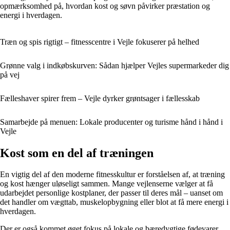
opmærksomhed på, hvordan kost og søvn påvirker præstation og
energi i hverdagen.
Træn og spis rigtigt – fitnesscentre i Vejle fokuserer på helhed
Grønne valg i indkøbskurven: Sådan hjælper Vejles supermarkeder dig
på vej
Fælleshaver spirer frem – Vejle dyrker grøntsager i fællesskab
Samarbejde på menuen: Lokale producenter og turisme hånd i hånd i
Vejle
Kost som en del af træningen
En vigtig del af den moderne fitnesskultur er forståelsen af, at træning
og kost hænger uløseligt sammen. Mange vejlenserne vælger at få
udarbejdet personlige kostplaner, der passer til deres mål – uanset om
det handler om vægttab, muskelopbygning eller blot at få mere energi i
hverdagen.
Der er også kommet øget fokus på lokale og bæredygtige fødevarer.